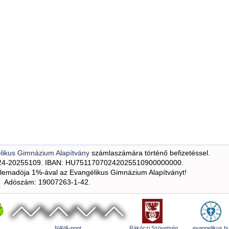
likus Gimnázium Alapítvány
számlaszámára történő befizetéssel.
24-20255109. IBAN: HU75117070242025510900000000.
emadója 1%-ával az Evangélikus Gimnázium Alapítványt!
Adószám: 19007263-1-42.
NAVA-pont
Rákóczi Szövetség
evangelikus.h