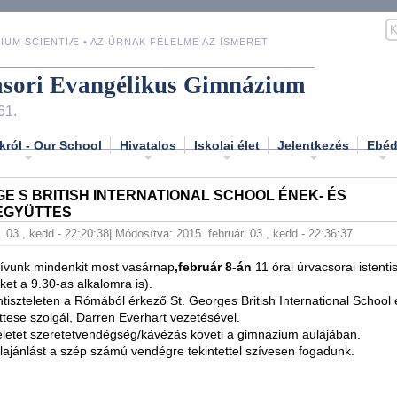
IUM SCIENTIÆ • AZ ÚRNAK FÉLELME AZ ISMERET
asori Evangélikus Gimnázium
61.
król - Our School
Hivatalos
Iskolai élet
Jelentkezés
Ebé
GE S BRITISH INTERNATIONAL SCHOOL ÉNEK- ÉS
EGYÜTTES
. 03., kedd - 22:20:38
| Módosítva: 2015. február. 03., kedd - 22:36:37
hívunk mindenkit most vasárnap
,február 8-án
11 órai úrvacsorai istenti
ket a 9.30-as alkalomra is).
ntiszteleten a Rómából érkező St. Georges British International School
ese szolgál, Darren Everhart vezetésével.
teletet szeretetvendégség/kávézás követi a gimnázium aulájában.
ajánlást a szép számú vendégre tekintettel szívesen fogadunk.