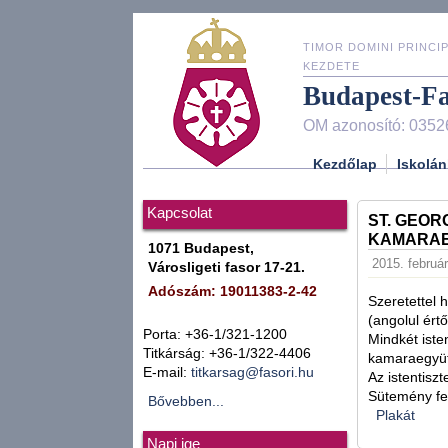
TIMOR DOMINI PRINCIP
KEZDETE
Budapest-F
OM azonosító: 0352
Kezdőlap
Iskolán
Kapcsolat
ST. GEOR
KAMARA
1071 Budapest,
2015. február
Városligeti fasor 17-21.
Adószám: 19011383-2-42
Szeretettel 
(angolul értő
Porta: +36-1/321-1200
Mindkét iste
Titkárság: +36-1/322-4406
kamaraegyütt
E-mail:
titkarsag@fasori.hu
Az istentisz
Sütemény fel
Bővebben...
Plakát
Napi ige