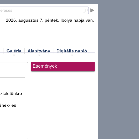
2026. augusztus 7. péntek, Ibolya napja van.
d
Galéria
Alapítvány
Digitális napló
Események
szteletünkre
 ének- és