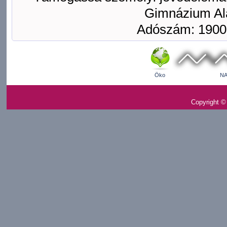
Gimnázium Ala
Adószám: 1900
Öko
NA
Copyright ©