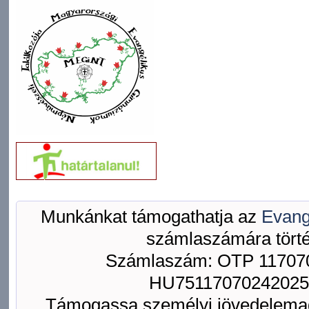
Munkánkat támogathatja az
Evang
számlaszámára törté
Számlaszám: OTP 117070
HU75117070242025
Támogassa személyi jövedelemad