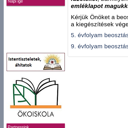
Napi ige
emléklapot magukk
Kérjük Önöket a beo
a kiegészítések vége
5. évfolyam beosztá
9. évfolyam beosztá
Partnereink