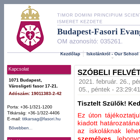
TIMOR DOMINI PRINCIPIUM SCIEN
ISMERET KEZDETE
Budapest-Fasori Evan
OM azonosító: 035261.
Kezdőlap
Iskolánkról - Our School
Kapcsolat
SZÓBELI FELVÉT
1071 Budapest,
2021. február. 26., pé
Városligeti fasor 17-21.
05., péntek - 23:29:4
Adószám: 19011383-2-42
Tisztelt Szülők! Ke
Porta: +36-1/321-1200
Titkárság: +36-1/322-4406
Ez úton tájékoztatj
E-mail:
titkarsag@fasori.hu
kiadott határozatána
Bővebben...
az iskoláknak lehe
személyes
lebonyol