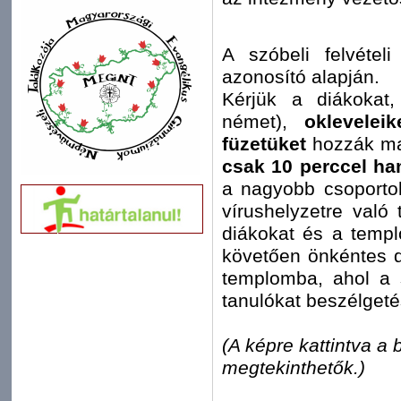
A szóbeli felvétel
azonosító alapján.
Kérjük a diákoka
német),
oklevelei
füzetüket
hozzák m
csak 10 perccel h
a nagyobb csoportok
vírushelyzetre való 
diákokat és a temp
követően önkéntes di
templomba, ahol a s
tanulókat beszélgeté
(A képre kattintva a
megtekinthetők.)