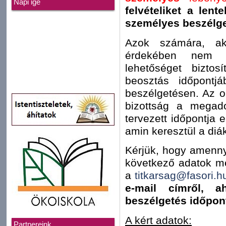
Napi ige
felvételiket a lent
személyes beszélge
Azok számára, ak
érdekében nem vá
lehetőséget biztos
beosztás időpontjá
beszélgetésen. Az onl
bizottság a megado
tervezett időpontja 
amin keresztül a diá
Kérjük, hogy amennyi
következő adatok me
a
titkarsag@fasori.h
e-mail címről, 
beszélgetés időpon
A kért adatok:
Partnereink