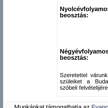
Nyolcévfolyamos 
beosztás:
Négyévfolyamos (
beosztás:
Szeretettel várun
szüleiket a Buda
szóbeli felvételijére
Munkánkat támogathatja az
Evang