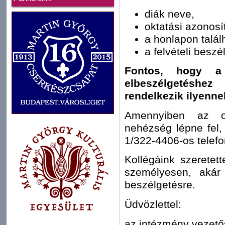
diák neve,
oktatási azonosí
a honlapon talál
a felvételi beszé
Fontos, hogy a 
elbeszélgetéshe
rendelkezik ilyenne
Amennyiben az onl
nehézség lépne fel, 
1/322-4406-os telef
Kollégáink szeretett
személyesen, akár 
beszélgetésre.
Üdvözlettel:
az intézmény vezet