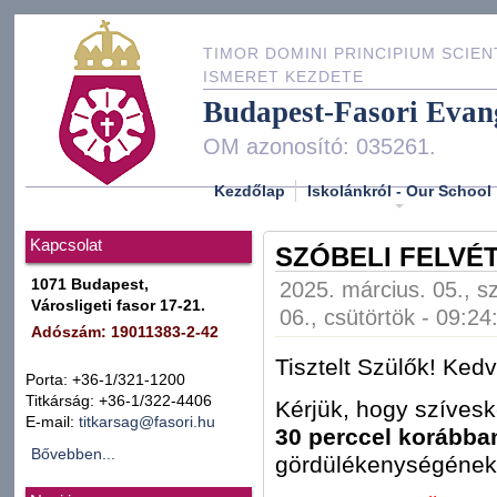
TIMOR DOMINI PRINCIPIUM SCIEN
ISMERET KEZDETE
Budapest-Fasori Evan
OM azonosító: 035261.
Kezdőlap
Iskolánkról - Our School
Kapcsolat
SZÓBELI FELVÉ
1071 Budapest,
2025. március. 05., s
Városligeti fasor 17-21.
06., csütörtök - 09:24
Adószám: 19011383-2-42
Tisztelt Szülők! Ked
Porta: +36-1/321-1200
Titkárság: +36-1/322-4406
Kérjük, hogy szíves
E-mail:
titkarsag@fasori.hu
30 perccel korábba
Bővebben...
gördülékenységének