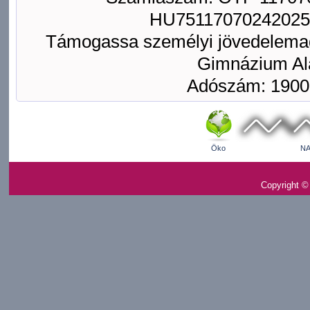
HU75117070242025
Támogassa személyi jövedelemad
Gimnázium Ala
Adószám: 1900
Öko
NA
Copyright ©