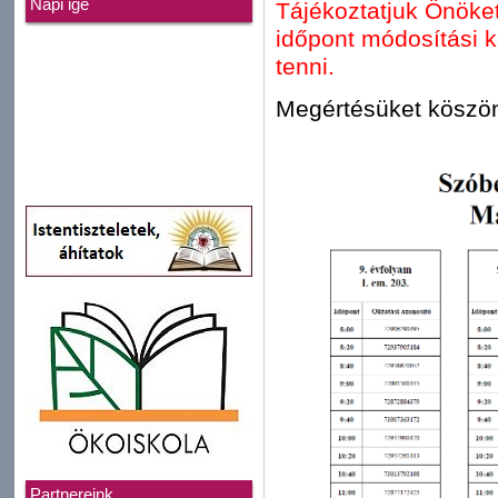
Napi ige
Tájékoztatjuk Önöket
időpont módosítási 
tenni.
Megértésüket köszön
Partnereink