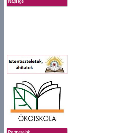
Napi ige
Partnereink