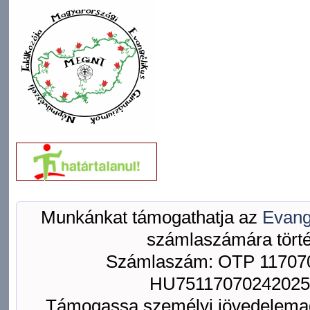
Munkánkat támogathatja az
Evang
számlaszámára törté
Számlaszám: OTP 117070
HU75117070242025
Támogassa személyi jövedelemad