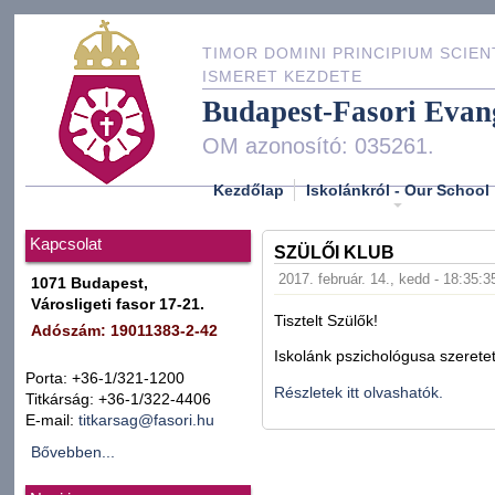
TIMOR DOMINI PRINCIPIUM SCIEN
ISMERET KEZDETE
Budapest-Fasori Evan
OM azonosító: 035261.
Kezdőlap
Iskolánkról - Our School
Kapcsolat
SZÜLŐI KLUB
2017. február. 14., kedd - 18:35:3
1071 Budapest,
Városligeti fasor 17-21.
Tisztelt Szülők!
Adószám: 19011383-2-42
Iskolánk pszichológusa szeretet
Porta: +36-1/321-1200
Részletek itt olvashatók.
Titkárság: +36-1/322-4406
E-mail:
titkarsag@fasori.hu
Bővebben...