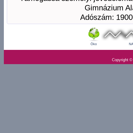
Gimnázium Ala
Adószám: 1900
Öko
NA
Copyright ©