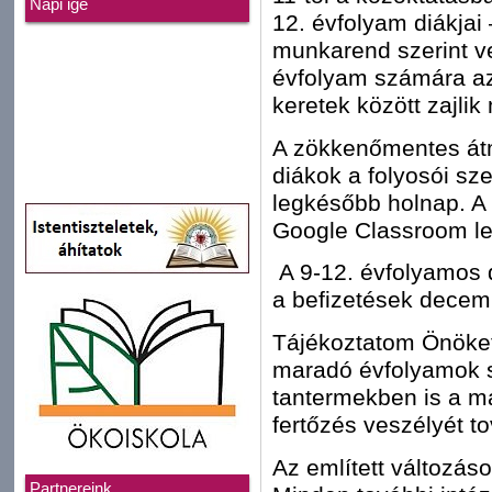
Napi ige
12. évfolyam diákjai 
munkarend szerint ve
évfolyam számára az
keretek között zajlik
A zökkenőmentes átm
diákok a folyosói sz
legkésőbb holnap. A d
Google Classroom le
A 9-12. évfolyamos d
a befizetések decem
Tájékoztatom Önöket a
maradó évfolyamok s
tantermekben is a m
fertőzés veszélyét 
Az említett változáso
Partnereink