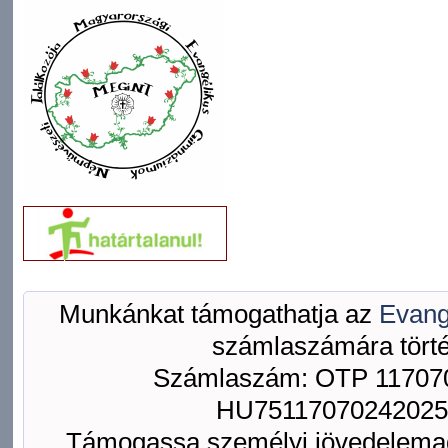
Munkánkat támogathatja az
Evang
számlaszámára törté
Számlaszám: OTP 117070
HU75117070242025
Támogassa személyi jövedelemad