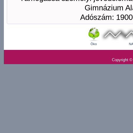
Gimnázium Ala
Adószám: 1900
Öko
NA
Copyright ©