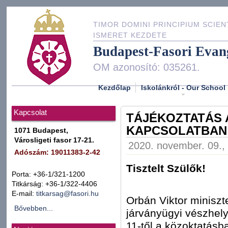
TIMOR DOMINI PRINCIPIUM SCIEN
ISMERET KEZDETE
Budapest-Fasori Evan
OM azonosító: 035261.
Kezdőlap
Iskolánkról - Our School
Kapcsolat
TÁJÉKOZTATÁS 
KAPCSOLATBAN
1071 Budapest,
Városligeti fasor 17-21.
2020. november. 09., 
Adószám: 19011383-2-42
Tisztelt Szülők!
Porta: +36-1/321-1200
Titkárság: +36-1/322-4406
E-mail:
titkarsag@fasori.hu
Orbán Viktor miniszte
Bővebben...
járványügyi vészhel
11-től a közoktatásb