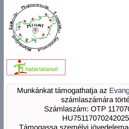
Munkánkat támogathatja az
Evang
számlaszámára törté
Számlaszám: OTP 117070
HU75117070242025
Támogassa személyi jövedelemad