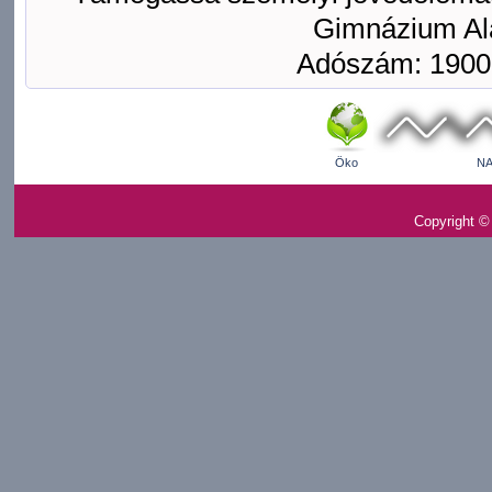
Gimnázium Ala
Adószám: 1900
Öko
NA
Copyright ©