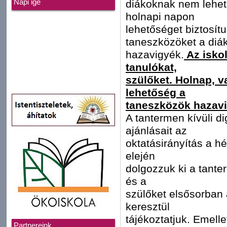
diákoknak nem lehet 
Napi ige
holnapi napon
lehetőséget biztosít
taneszközöket a diá
hazavigyék.
Az iskol
tanulókat,
szülőket. Holnap, v
lehetőség a
taneszközök hazavit
A tantermen kívüli d
ajánlásait az
oktatásirányítás a hé
elején
dolgozzuk ki a tanter
és a
szülőket elsősorban a
keresztül
tájékoztatjuk. Emelle
Partnereink