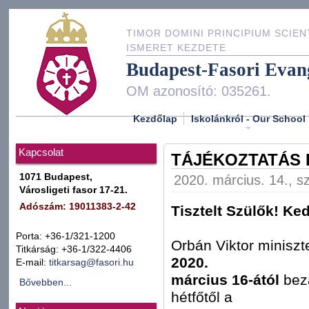
TIMOR DOMINI PRINCIPIUM SCIEN
ISMERET KEZDETE
Budapest-Fasori Evan
OM azonosító: 035261.
Kezdőlap
Iskolánkról - Our School
Kapcsolat
TÁJÉKOZTATÁS I
1071 Budapest,
2020. március. 14., s
Városligeti fasor 17-21.
Adószám: 19011383-2-42
Tisztelt Szülők! Ke
Porta: +36-1/321-1200
Orbán Viktor miniszt
Titkárság: +36-1/322-4406
2020.
E-mail:
titkarsag@fasori.hu
március 16-ától
bez
Bővebben...
hétfőtől a