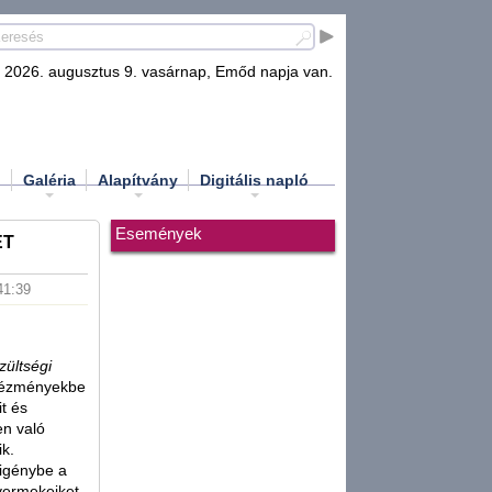
2026. augusztus 9. vasárnap, Emőd napja van.
d
Galéria
Alapítvány
Digitális napló
Események
ET
41:39
zültségi
ntézményekbe
t és
en való
ik.
 igénybe a
yermekeiket