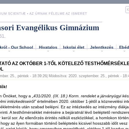
IUM SCIENTIÆ • AZ ÚRNAK FÉLELME AZ ISMERET
asori Evangélikus Gimnázium
61.
król - Our School
Hivatalos
Iskolai élet
Jelentkezés
Ebé
TATÓ AZ OKTÓBER 1-TŐL KÖTELEZŐ TESTHŐMÉRSÉKL
ŐL
mber. 25., péntek - 18:39:26
| Módosítva: 2020. szeptember. 25., péntek - 18:
lők!
m Önöket, hogy a „
431/2020. (IX. 18.) Korm. rendelet a járványügyi kés
lmi intézkedéseiről”
értelmében 2020. október 1-jétől a köznevelési i
kletmérés után szabad belépni. Ez az intézkedés az intézmény diákjai
 érinti. A testhőmérséklet mérésére a bejáratnál lévő beléptető rendszer
 kerül sor. Az ellenőrzés érintés nélküli eszközökkel, a homlokon történ
hogy az ilyen formában történő beléptetés kicsivel hosszabb időt vesz
l, ezért kérjük, hogy amennyiben megoldható, október 1-től kezdve g