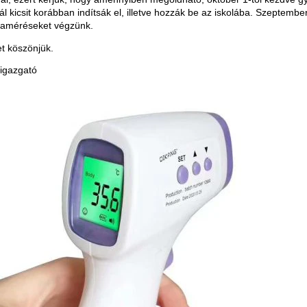
l kicsit korábban indítsák el, illetve hozzák be az iskolába. Szeptembe
óbaméréseket végzünk.
t köszönjük.
 igazgató