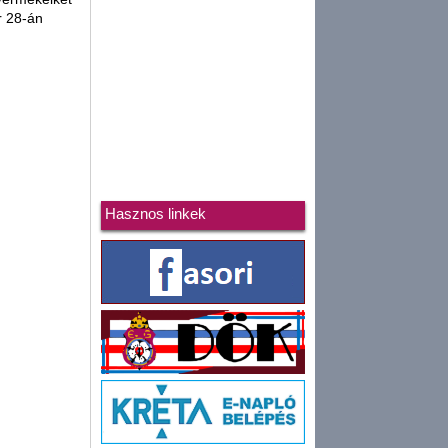
r 28-án
Hasznos linkek