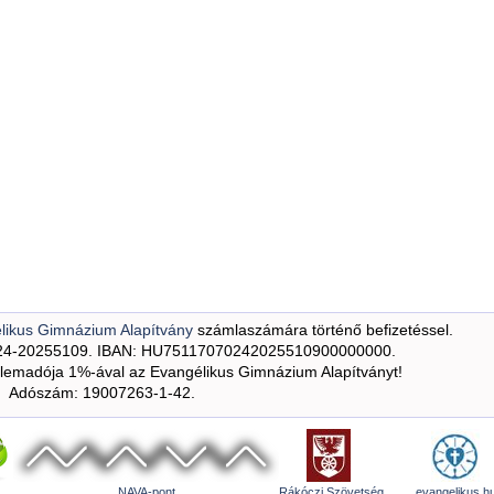
likus Gimnázium Alapítvány
számlaszámára történő befizetéssel.
24-20255109. IBAN: HU75117070242025510900000000.
emadója 1%-ával az Evangélikus Gimnázium Alapítványt!
Adószám: 19007263-1-42.
NAVA-pont
Rákóczi Szövetség
evangelikus.h