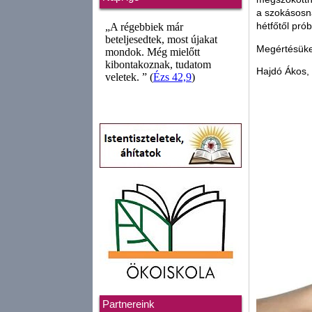
a szokásosná
hétfőtől pr
Megértésüke
Hajdó Ákos,
Partnereink