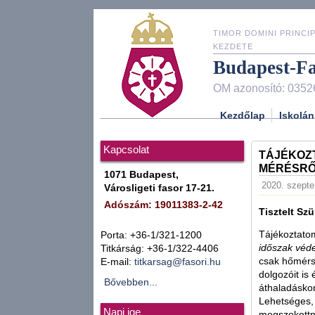
TIMOR DOMINI PRINCIP
KEZDETE
Budapest-F
OM azonosító: 0352
Kezdőlap
Iskolán
Kapcsolat
TÁJÉKOZ
MÉRÉSR
1071 Budapest,
2020. szepte
Városligeti fasor 17-21.
Adószám: 19011383-2-42
Tisztelt Szü
Tájékoztato
Porta: +36-1/321-1200
időszak véde
Titkárság: +36-1/322-4406
csak hőmérsé
E-mail:
titkarsag@fasori.hu
dolgozóit is
Bővebben...
áthaladáskor
Lehetséges, 
Napi ige
megszokottná