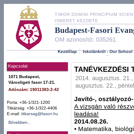
TIMOR DOMINI PRINCIPIUM SCIEN
ISMERET KEZDETE
Budapest-Fasori Evan
OM azonosító: 035261.
Kezdőlap
Iskolánkról - Our School
Kapcsolat
TANÉVKEZDÉSI 
1071 Budapest,
2014. augusztus. 21.,
Városligeti fasor 17-21.
augusztus. 22., pénte
Adószám: 19011383-2-42
Javító-, osztályozó
Porta: +36-1/321-1200
A vizsgán való részvé
Titkárság: +36-1/322-4406
leadása!
E-mail:
titkarsag@fasori.hu
2014.08.26.
Bővebben...
• Matematika, biológi