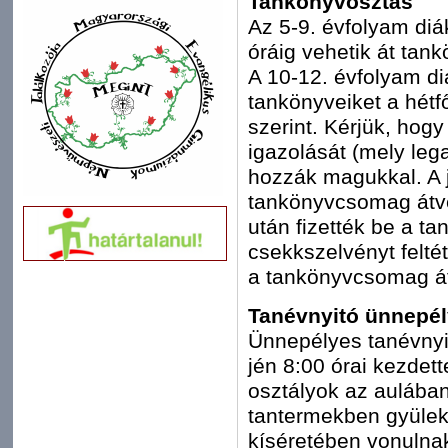
Tankönyvosztás
Az 5-9. évfolyam diá
óráig vehetik át tan
A 10-12. évfolyam di
tankönyveiket a hétfő
szerint. Kérjük, hog
igazolását (mely leg
hozzák magukkal. A 
tankönyvcsomag átvét
után fizették be a t
csekkszelvényt felt
a tankönyvcsomag át
Tanévnyitó ünnepél
Ünnepélyes tanévnyit
jén 8:00 órai kezdet
osztályok az aulában 
tantermekben gyülek
kíséretében vonulna