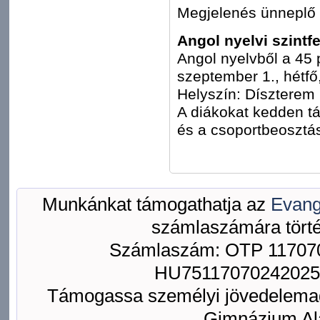
Megjelenés ünneplő
Angol nyelvi szintf
Angol nyelvből a 45 
szeptember 1., hétfő,
Helyszín: Díszterem (
A diákokat kedden tá
és a csoportbeosztás
Munkánkat támogathatja az
Evang
számlaszámára törté
Számlaszám: OTP 117070
HU75117070242025
Támogassa személyi jövedelemad
Gimnázium Ala