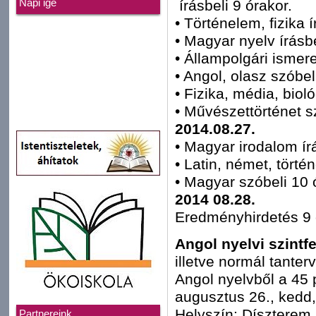
írásbeli 9 órakor.
Napi ige
• Történelem, fizika 
• Magyar nyelv írásbe
• Állampolgári ismere
• Angol, olasz szóbel
• Fizika, média, biol
• Művészettörténet s
2014.08.27.
• Magyar irodalom írá
• Latin, német, törté
• Magyar szóbeli 10 
2014 08.28.
Eredményhirdetés 9 
Angol nyelvi szintf
illetve normál tanter
Angol nyelvből a 45 
augusztus 26., kedd,
Helyszín: Díszterem (
Partnereink