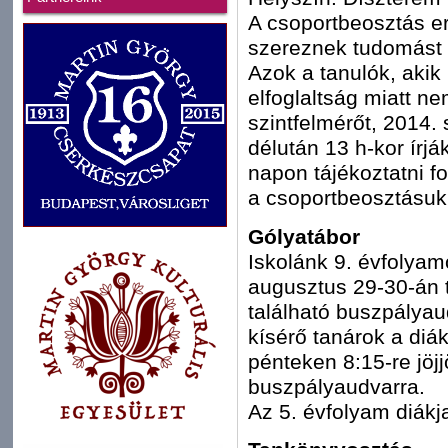
A csoportbeosztás e
szereznek tudomást 
Azok a tanulók, akik
elfoglaltság miatt n
szintfelmérőt, 2014.
délután 13 h-kor írjá
napon tájékoztatni f
a csoportbeosztásukr
Gólyatábor
Iskolánk 9. évfolyam
augusztus 29-30-án t
található buszpályau
kísérő tanárok a diá
pénteken 8:15-re jöjj
buszpályaudvarra.
Az 5. évfolyam diákja