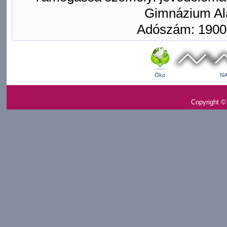
Gimnázium Ala
Adószám: 1900
Öko
NA
Copyright ©