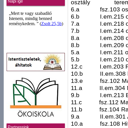
osztály tere
Napi ige
6.a fsz.103 osz
6.b I.em.215 os
7.a I.em.218 os
7.b I.em.214 os
8.a I.em.208 os
8.b I.em.209 os
5.a I.em.211 os
5.b I.em.210 os
12.c I.em.203 Föl
10.b II.em.308 l
13.e fsz.102 Mag
11.a II.em.304 M
9.b I.em.213 Bio
11.c fsz.112 Mate
11.b fsz.104 Raj
9.a II.em.301 An
10.a fsz.108 Hitt
Partnereink