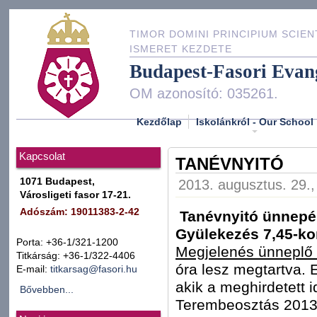
TIMOR DOMINI PRINCIPIUM SCIEN
ISMERET KEZDETE
Budapest-Fasori Evan
OM azonosító: 035261.
Kezdőlap
Iskolánkról - Our School
Kapcsolat
TANÉVNYITÓ
1071 Budapest,
2013. augusztus. 29.,
Városligeti fasor 17-21.
Adószám: 19011383-2-42
Tanévnyitó ünnepély
Gyülekezés 7,45-kor
Porta: +36-1/321-1200
Megjelenés ünneplő
Titkárság: +36-1/322-4406
óra lesz megtartva. E
E-mail:
titkarsag@fasori.hu
akik a meghirdetett i
Bővebben...
Terembeosztás 2013