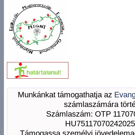
Munkánkat támogathatja az
Evang
számlaszámára törté
Számlaszám: OTP 117070
HU75117070242025
Támogassa személyi jövedelemad