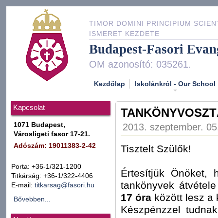
TIMOR DOMINI PRINCIPIUM SCIEN
ISMERET KEZDETE
Budapest-Fasori Evan
OM azonosító: 035261.
Kezdőlap
Iskolánkról - Our School
Kapcsolat
TANKÖNYVOSZTÁ
1071 Budapest,
2013. szeptember. 05.
Városligeti fasor 17-21.
Adószám: 19011383-2-42
Tisztelt Szülők!
Porta: +36-1/321-1200
Értesítjük Önöket,
Titkárság: +36-1/322-4406
tankönyvek átvétel
E-mail:
titkarsag@fasori.hu
17 óra
között lesz a
Bővebben...
Készpénzzel tudnak