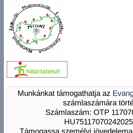
Munkánkat támogathatja az
Evang
számlaszámára törté
Számlaszám: OTP 117070
HU75117070242025
Támogassa személyi jövedelemad