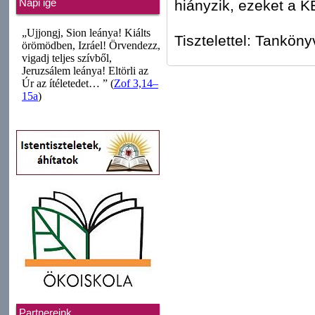
hiányzik, ezeket a K
Napi ige
Tisztelettel: Tanköny
Partnereink