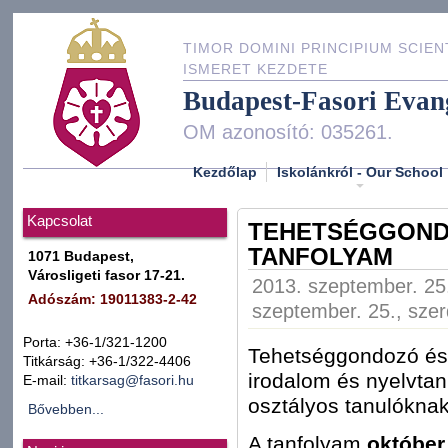
TIMOR DOMINI PRINCIPIUM SCIEN
ISMERET KEZDETE
Budapest-Fasori Evan
OM azonosító: 035261.
Kezdőlap
Iskolánkról - Our School
Kapcsolat
TEHETSÉGGOND
TANFOLYAM
1071 Budapest,
Városligeti fasor 17-21.
2013. szeptember. 25.
Adószám: 19011383-2-42
szeptember. 25., szer
Porta: +36-1/321-1200
Tehetséggondozó és 
Titkárság: +36-1/322-4406
irodalom és nyelvtan
E-mail:
titkarsag@fasori.hu
osztályos tanulóknak
Bővebben...
A tanfolyam
október 