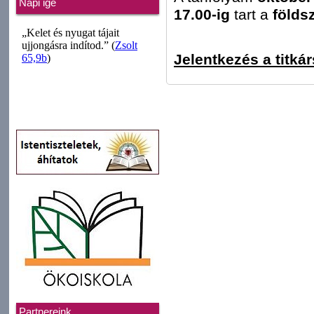
Napi ige
17.00-ig
tart a
földsz
Jelentkezés a titká
Partnereink