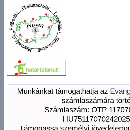
Munkánkat támogathatja az
Evang
számlaszámára törté
Számlaszám: OTP 117070
HU75117070242025
Támogassa személyi jövedelemad