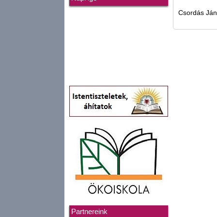
Csordás Já
Partnereink