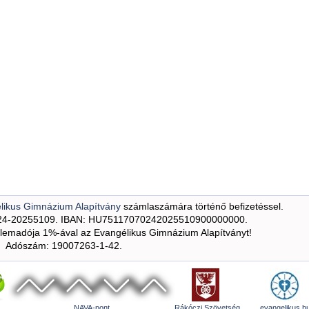
likus Gimnázium Alapítvány
számlaszámára történő befizetéssel.
24-20255109. IBAN: HU75117070242025510900000000.
emadója 1%-ával az Evangélikus Gimnázium Alapítványt!
Adószám: 19007263-1-42.
NAVA-pont
Rákóczi Szövetség
evangelikus.h