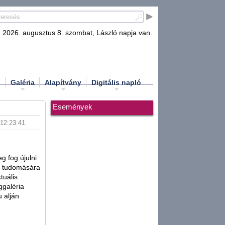
2026. augusztus 8. szombat, László napja van.
d
Galéria
Alapítvány
Digitális napló
Események
 12:23:41
g fog újulni
k tudomására
tuális
ggaléria
u alján