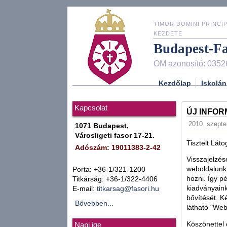
TIMOR DOMINI PRINCIP
KEZDETE
Budapest-F
OM azonosító: 0352
Kezdőlap
Iskolán
Kapcsolat
ÚJ INFOR
2010. szepte
1071 Budapest,
Városligeti fasor 17-21.
Tisztelt Láto
Adószám: 19011383-2-42
Visszajelzés
weboldalunk
Porta: +36-1/321-1200
hozni. Így p
Titkárság: +36-1/322-4406
kiadványaink
E-mail:
titkarsag@fasori.hu
bővítését. K
Bővebben...
látható "Webm
Köszönettel 
Napi ige