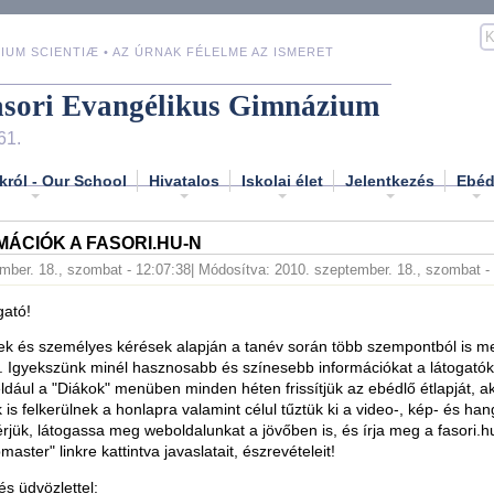
IUM SCIENTIÆ • AZ ÚRNAK FÉLELME AZ ISMERET
asori Evangélikus Gimnázium
61.
król - Our School
Hivatalos
Iskolai élet
Jelentkezés
Ebé
MÁCIÓK A FASORI.HU-N
mber. 18., szombat - 12:07:38
| Módosítva: 2010. szeptember. 18., szombat -
gató!
ek és személyes kérések alapján a tanév során több szempontból is me
. Igyekszünk minél hasznosabb és színesebb információkat a látogató
éldául a "Diákok" menüben minden héten frissítjük az ebédlő étlapját, ak
 is felkerülnek a honlapra valamint célul tűztük ki a video-, kép- és han
érjük, látogassa meg weboldalunkat a jövőben is, és írja meg a fasori.h
aster" linkre kattintva javaslatait, észrevételeit!
és üdvözlettel: