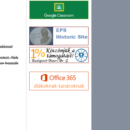
alással
eket. Akik
kor hozzák