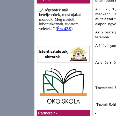
értelmében 
A 6., 7., 8.
megkapni. M
átutalással 
alapon ingye
Az 5. osztál
terembe.
A 9. évfolya
Az 5. és 9. 
Tisztelettel:
Tisztelt Szül
Partnereink