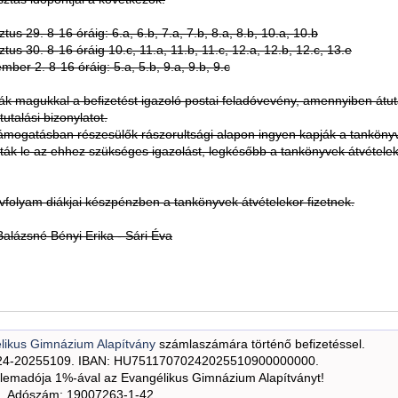
us 29. 8-16 óráig: 6.a, 6.b, 7.a, 7.b, 8.a, 8.b, 10.a, 10.b
tus 30. 8-16 óráig 10.c, 11.a, 11.b, 11.c, 12.a, 12.b, 12.c, 13.e
mber 2. 8-16 óráig: 5.a, 5.b, 9.a, 9.b, 9.c
ák magukkal a befizetést igazoló postai feladóvevény, amennyiben átut
átutalási bizonylatot.
ámogatásban részesülők rászorultsági alapon ingyen kapják a tankönyv
ák le az ehhez szükséges igazolást, legkésőbb a tankönyvek átvétele
évfolyam diákjai készpénzben a tankönyvek átvételekor fizetnek.
 Balázsné Bényi Erika - Sári Éva
likus Gimnázium Alapítvány
számlaszámára történő befizetéssel.
24-20255109. IBAN: HU75117070242025510900000000.
emadója 1%-ával az Evangélikus Gimnázium Alapítványt!
Adószám: 19007263-1-42.