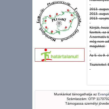
2013. auguszt
2013. augusz
2013. szepte
Kérjük, hozz
fizettek, az 
A normatív t
még nem adt
magukkal.
Az 5. és 9. 
Tisztelettel:
Munkánkat támogathatja az
Evangé
Számlaszám: OTP 117070
Támogassa személyi jövedel