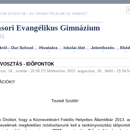
IUM SCIENTIÆ • AZ ÚRNAK FÉLELME AZ ISMERET
asori Evangélikus Gimnázium
61.
król - Our School
Hivatalos
Iskolai élet
Jelentkezés
Ebé
VOSZTÁS - IDŐPONTOK
tus. 14., szerda - 20:56:27
| Módosítva: 2013. augusztus. 26., hétfő - 15:54:5
CIÓK!!!
Tisztelt Szülők!
k Önöket, hogy a Köznevelésért Felelős Helyettes Államtitkár 2013. 
levelének megfelelően módosítanunk kell a tankönyvosztási időpontot