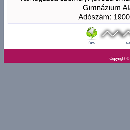
Gimnázium Ala
Adószám: 1900
Öko
NA
Copyright ©