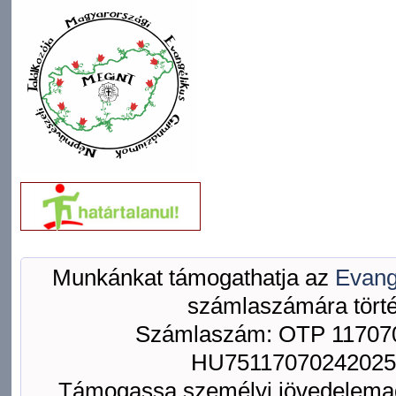
Munkánkat támogathatja az
Evang
számlaszámára törté
Számlaszám: OTP 117070
HU75117070242025
Támogassa személyi jövedelemad