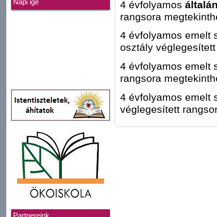
Napi ige
4 évfolyamos
általá
rangsora megtekint
4 évfolyamos emelt 
osztály véglegesítet
4 évfolyamos emelt 
rangsora megtekint
4 évfolyamos emelt 
véglegesített rangs
Partnereink