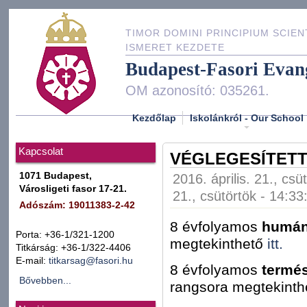
TIMOR DOMINI PRINCIPIUM SCIEN
ISMERET KEZDETE
Budapest-Fasori Evan
OM azonosító: 035261.
Kezdőlap
Iskolánkról - Our School
Kapcsolat
VÉGLEGESÍTETT
1071 Budapest,
2016. április. 21., csü
Városligeti fasor 17-21.
21., csütörtök - 14:33
Adószám: 19011383-2-42
8 évfolyamos
humán
Porta: +36-1/321-1200
megtekinthető
itt.
Titkárság: +36-1/322-4406
E-mail:
titkarsag@fasori.hu
8 évfolyamos
termés
Bővebben...
rangsora megtekint