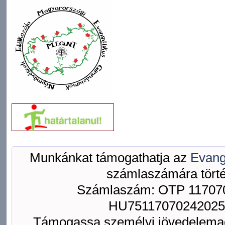
Munkánkat támogathatja az
Evang
számlaszámára törté
Számlaszám: OTP 117070
HU75117070242025
Támogassa személyi jövedelemad