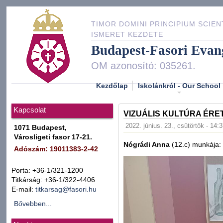
TIMOR DOMINI PRINCIPIUM SCIEN
ISMERET KEZDETE
Budapest-Fasori Evan
OM azonosító: 035261.
Kezdőlap
Iskolánkról - Our School
Kapcsolat
VIZUÁLIS KULTÚRA ÉRE
2022. június. 23., csütörtök - 14:
1071 Budapest,
Városligeti fasor 17-21.
Nógrádi Anna
(12.c) munkája:
Adószám: 19011383-2-42
Porta: +36-1/321-1200
Titkárság: +36-1/322-4406
E-mail:
titkarsag@fasori.hu
Bővebben...