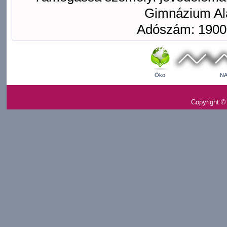
Gimnázium Ala
Adószám: 1900
Öko
NA
Copyright ©