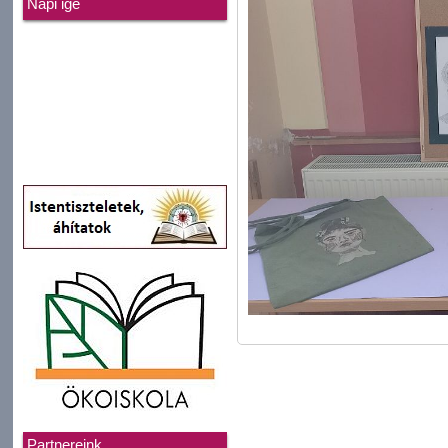
Napi ige
Partnereink