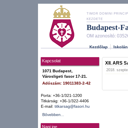
TIMOR DOMINI PRINCIP
KEZDETE
Budapest-F
OM azonosító: 0352
Kezdőlap
Iskolán
Kapcsolat
XII. ARS
2018. szepte
1071 Budapest,
Városligeti fasor 17-21.
Adószám: 19011383-2-42
Porta: +36-1/321-1200
Titkárság: +36-1/322-4406
E-mail:
titkarsag@fasori.hu
Bővebben...
Napi ige