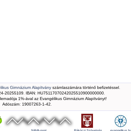
likus Gimnázium Alapítvány
számlaszámára történő befizetéssel.
24-20255109. IBAN: HU75117070242025510900000000.
emadója 1%-ával az Evangélikus Gimnázium Alapítványt!
Adószám: 19007263-1-42.
NAVA-pont
Rákóczi Szövetség
evangelikus.h