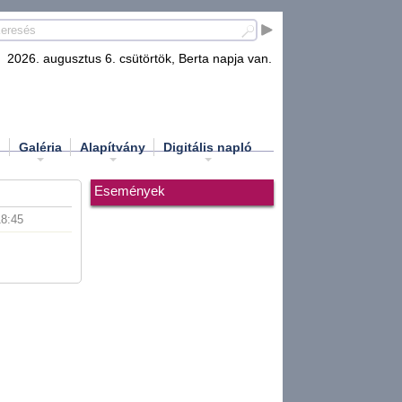
2026. augusztus 6. csütörtök, Berta napja van.
d
Galéria
Alapítvány
Digitális napló
Események
18:45