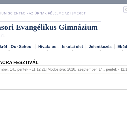
IUM SCIENTIÆ • AZ ÚRNAK FÉLELME AZ ISMERET
asori Evangélikus Gimnázium
61.
król - Our School
Hivatalos
Iskolai élet
Jelentkezés
Ebé
 SACRA FESZTIVÁL
mber. 14., péntek - 11:12:21
| Módosítva: 2018. szeptember. 14., péntek - 11: