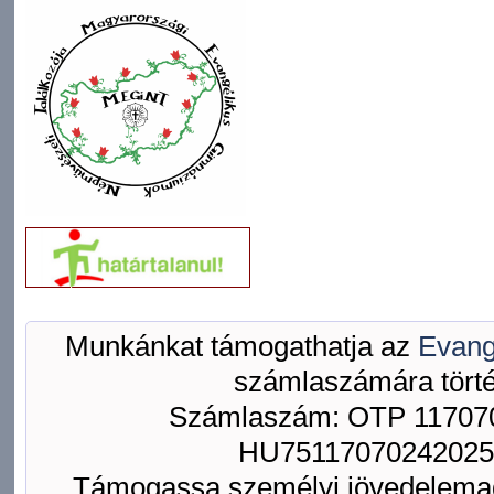
Munkánkat támogathatja az
Evang
számlaszámára törté
Számlaszám: OTP 117070
HU75117070242025
Támogassa személyi jövedelemad