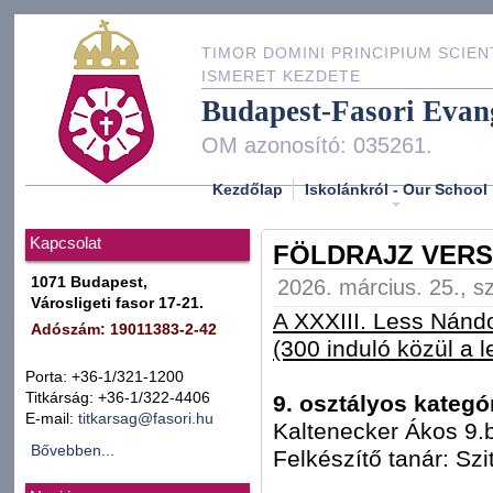
TIMOR DOMINI PRINCIPIUM SCIEN
ISMERET KEZDETE
Budapest-Fasori Evan
OM azonosító: 035261.
Kezdőlap
Iskolánkról - Our School
Kapcsolat
FÖLDRAJZ VERS
1071 Budapest,
2026. március. 25., s
Városligeti fasor 17-21.
A XXXIII. Less Nándo
Adószám: 19011383-2-42
(300 induló közül a 
Porta: +36-1/321-1200
Titkárság: +36-1/322-4406
9. osztályos kategó
E-mail:
titkarsag@fasori.hu
Kaltenecker Ákos 9.
Bővebben...
Felkészítő tanár: Szi