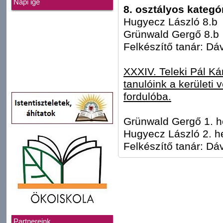
Napi ige
8. osztályos kategó
Hugyecz László 8.b
Grünwald Gergő 8.b
Felkészítő tanár: Dá
XXXIV. Teleki Pál
Ká
tanulóink a kerületi 
fordulóba.
Grünwald Gergő 1. h
Hugyecz László 2. h
Felkészítő tanár: Dá
Partnereink