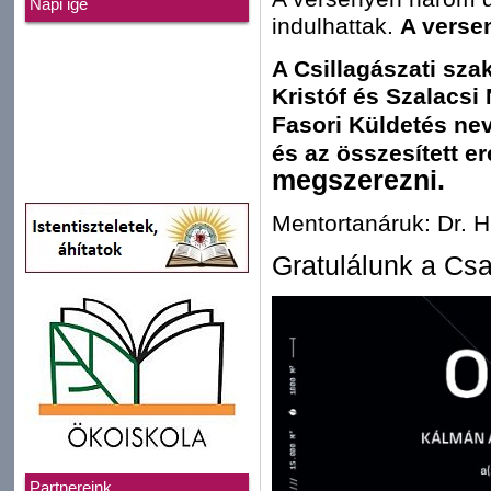
Napi ige
indulhattak.
A versen
A Csillagászati sza
Kristóf és Szalacsi
Fasori Küldetés ne
és az összesített e
megszerezni.
Mentortanáruk: Dr. 
Gratulálunk a Cs
Partnereink