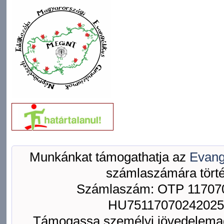
Munkánkat támogathatja az
Evang
számlaszámára törté
Számlaszám: OTP 117070
HU75117070242025
Támogassa személyi jövedelemad