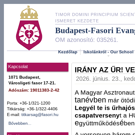
TIMOR DOMINI PRINCIPIUM SCIEN
ISMERET KEZDETE
Budapest-Fasori Evan
OM azonosító: 035261.
Kezdőlap
Iskolánkról - Our School
Kapcsolat
IRÁNY AZ ŰR! V
1071 Budapest,
2026. június. 23., ked
Városligeti fasor 17-21.
Adószám: 19011383-2-42
A Magyar Asztronaut
tanévben
már ötödi
Porta: +36-1/321-1200
Legyél te is űrhajó
Titkárság: +36-1/322-4406
csapatverseny
t a 
E-mail:
titkarsag@fasori.hu
e
é
gyüttműködés
ben
Bővebben...
A versenyen három d