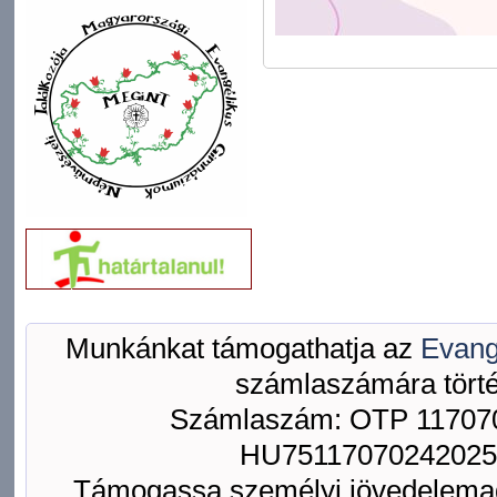
Munkánkat támogathatja az
Evang
számlaszámára törté
Számlaszám: OTP 117070
HU75117070242025
Támogassa személyi jövedelemad