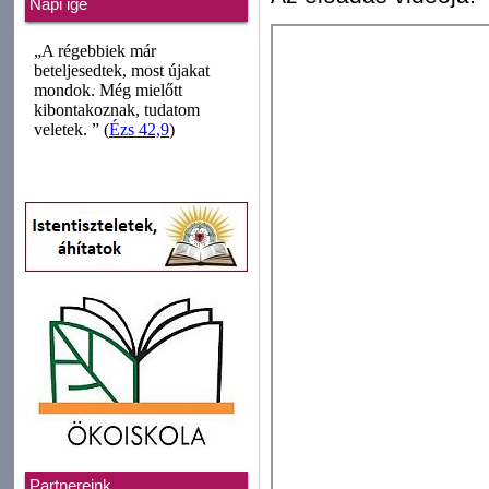
Napi ige
Partnereink