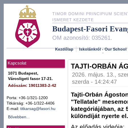
TIMOR DOMINI PRINCIPIUM SCIEN
ISMERET KEZDETE
Budapest-Fasori Evan
OM azonosító: 035261.
Kezdőlap
Iskolánkról - Our School
Kapcsolat
TAJTI-ORBÁN Á
1071 Budapest,
2026. május. 13., sze
Városligeti fasor 17-21.
szerda - 14:24:47
Adószám: 19011383-2-42
Tajti-Orbán Ágosto
Porta: +36-1/321-1200
"Tellatale" mesemo
Titkárság: +36-1/322-4406
kategóriájában, az 
E-mail:
titkarsag@fasori.hu
különdíját nyerte el
Bővebben...
Az előadás videója: