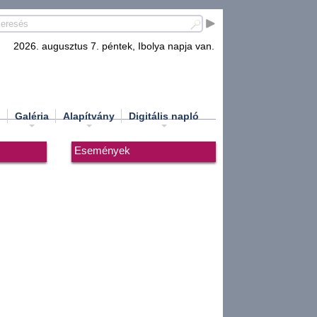
2026. augusztus 7. péntek, Ibolya napja van.
d
Galéria
Alapítvány
Digitális napló
Események