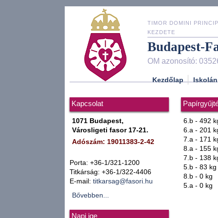
TIMOR DOMINI PRINCIP
KEZDETE
Budapest-F
OM azonosító: 0352
Kezdőlap
Iskolán
Kapcsolat
Papírgyűjté
1071 Budapest,
6.b - 492 k
Városligeti fasor 17-21.
6.a - 201 k
7.a - 171 k
Adószám: 19011383-2-42
8.a - 155 k
7.b - 138 k
Porta: +36-1/321-1200
5.b - 83 kg
Titkárság: +36-1/322-4406
8.b - 0 kg
E-mail:
titkarsag@fasori.hu
5.a - 0 kg
Bővebben...
Napi ige