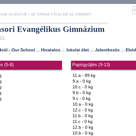
IUM SCIENTIÆ • AZ ÚRNAK FÉLELME AZ ISMERET
asori Evangélikus Gimnázium
61.
król - Our School
Hivatalos
Iskolai élet
Jelentkezés
Ebé
s (5-8)
Papírgyűjtés (9-13)
g
11.a - 89 kg
g
9.a - 0 kg
g
10.c - 0 kg
g
9.b - 0 kg
g
9.c - 0 kg
10.a - 0 kg
12.c - 0 kg
11.b - 0 kg
11.c - 0 kg
12.b - 0 kg
10.b - 0 kg