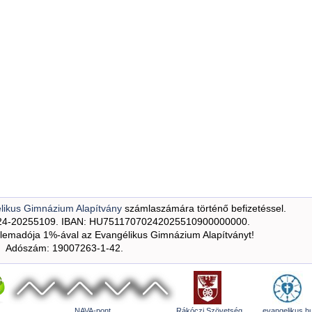
likus Gimnázium Alapítvány
számlaszámára történő befizetéssel.
24-20255109. IBAN: HU75117070242025510900000000.
emadója 1%-ával az Evangélikus Gimnázium Alapítványt!
Adószám: 19007263-1-42.
NAVA-pont
Rákóczi Szövetség
evangelikus.h